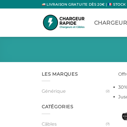
Passer
LIVRAISON GRATUITE DÈS 20€ |
STOCK
au
contenu
CHARGEUR
LES MARQUES
Off
30%
Générique
(2)
Jus
CATÉGORIES
Câbles
(7)