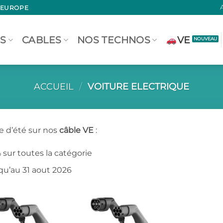
 EUROPE
S
CABLES
NOS TECHNOS
VE
ACCUEIL
/
VOITURE ELECTRIQUE
re d’été sur nos
câble VE
:
 sur toutes la catégorie
qu’au 31 aout 2026
Ajouter
Ajouter
à la liste
à la liste