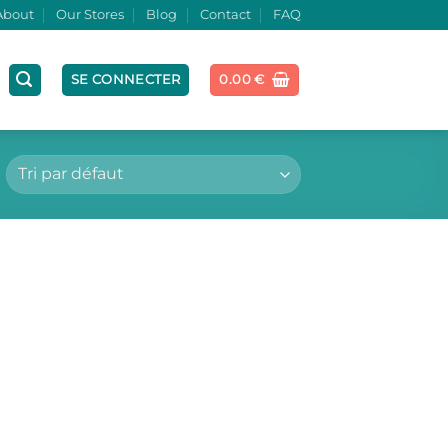
About
Our Stores
Blog
Contact
FAQ
SE CONNECTER
0.00
€