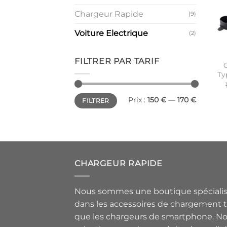
Chargeur Rapide
(9)
Voiture Electrique
(2)
FILTRER PAR TARIF
C
Ty
Prix
Prix
Prix :
150 €
—
170 €
FILTRER
min
max
CHARGEUR RAPIDE
Nous sommes une boutique spéciali
dans les accessoires de chargement t
que les chargeurs de smartphone. N