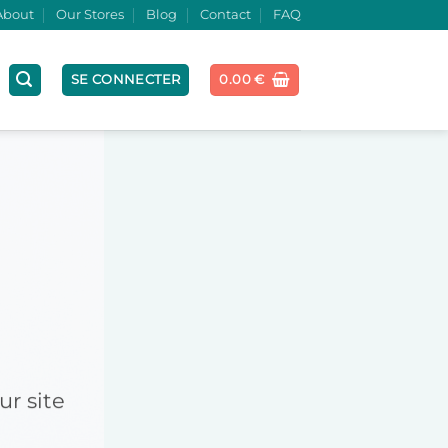
About
Our Stores
Blog
Contact
FAQ
SE CONNECTER
0.00
€
r site