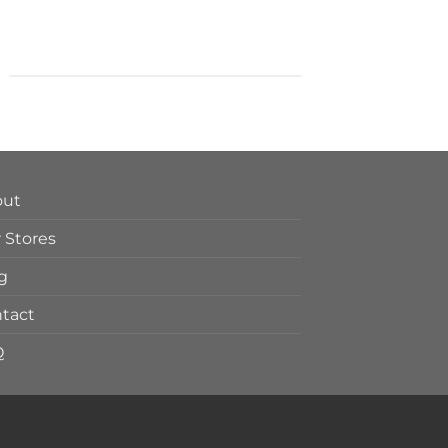
out
 Stores
g
tact
Q