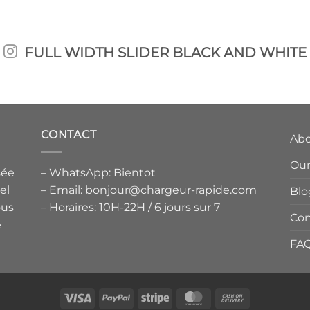
FULL WIDTH SLIDER BLACK AND WHITE
CONTACT
Ab
Our
sée
– WhatsApp: Bientot
el
– Email: bonjour@chargeur-rapide.com
Blo
ous
– Horaires: 10H-22H / 6 jours sur 7
Con
é
FA
Visa
PayPal
Stripe
MasterCard
Cash