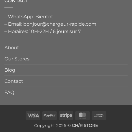
CONTACT
– WhatsApp: Bientot
– Email: bonjour@chargeur-rapide.com
– Horaires: 10H-22H / 6 jours sur 7
About
Our Stores
Blog
Contact
FAQ
Visa
PayPal
Stripe
MasterCard
Cash
On
Copyright 2026 ©
CH/R STORE
Delivery