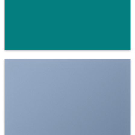
SHOW ON HOVER
Select between various hover
effects