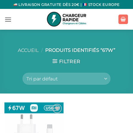
Passer
LIVRAISON GRATUITE DÈS 20€ |
STOCK EUROPE
au
contenu
ACCUEIL
/
PRODUITS IDENTIFIÉS “67W”
FILTRER
Ajouter
à la liste
d’envies