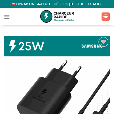
Passer
LIVRAISON GRATUITE DÈS 20€ |
STOCK EUROPE
au
contenu
Ajouter
à la
liste
d’envies