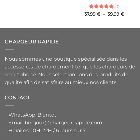
de
prix :
(2)
15.95 €
à
Note
5
sur
Plage
37.99
€
–
39.99
€
19.95 €
de
5
prix :
37.99 €
à
39.99 
CHARGEUR RAPIDE
Nous sommes une boutique spécialisée dans les
accessoires de chargement tel que les chargeurs de
smartphone. Nous selectionnons des produits de
qualité afin de satisfaire au mieux nos clients.
CONTACT
– WhatsApp: Bientot
– Email: bonjour@chargeur-rapide.com
– Horaires: 10H-22H / 6 jours sur 7