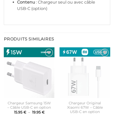
Contenu
: Chargeur seul ou avec câble
USB-C (option)
PRODUITS SIMILAIRES
Ajouter
Ajouter
à la liste
à la liste
d’envies
d’envies
Chargeur Samsung 15W
Chargeur Original
– Câble USB-C en option
Xiaomi 67W – Câble
USB-C en option
Plage
15.95
€
–
19.95
€