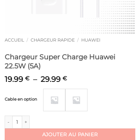
ACCUEIL
/
CHARGEUR RAPIDE
/
HUAWEI
Chargeur Super Charge Huawei
22.5W (5A)
Plage
19.99
–
29.99
€
€
de
prix :
Cable en option
19.99 €
à
29.99 €
quantité de Chargeur Super Charge Huawei 22.5W (5A)
AJOUTER AU PANIER