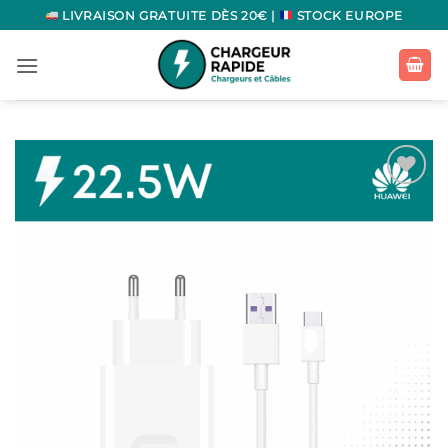
Passer
LIVRAISON GRATUITE DÈS 20€ |
STOCK EUROPE
au
contenu
Ajouter
à la
liste
d’envies