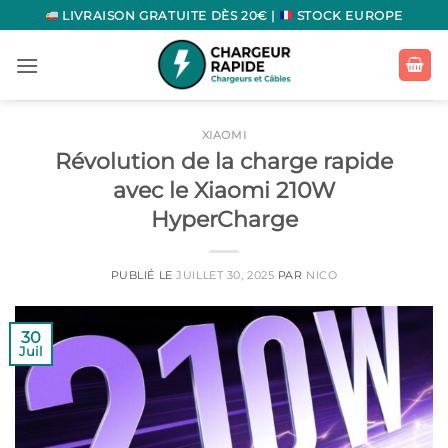
Passer
LIVRAISON GRATUITE DÈS 20€ |
STOCK EUROPE
au
contenu
XIAOMI
Révolution de la charge rapide
avec le Xiaomi 210W
HyperCharge
PUBLIÉ LE
JUILLET 30, 2025
PAR
NICO
30
Juil