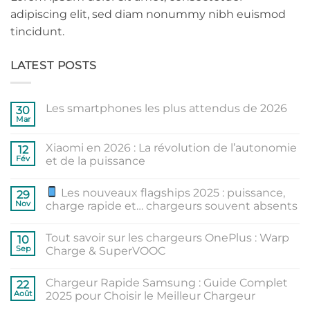
adipiscing elit, sed diam nonummy nibh euismod
tincidunt.
LATEST POSTS
Les smartphones les plus attendus de 2026
30
Mar
Aucun
commentaire
sur
Xiaomi en 2026 : La révolution de l’autonomie
12
Les
smartphones
Fév
et de la puissance
les
Aucun
plus
commentaire
attendus
Les nouveaux flagships 2025 : puissance,
sur
29
de
Xiaomi
2026
Nov
charge rapide et… chargeurs souvent absents
en
2026
Aucun
:
commentaire
Tout savoir sur les chargeurs OnePlus : Warp
La
sur
10
révolution
Sep
Charge & SuperVOOC
de
Les
l’autonomie
nouveaux
Aucun
et
flagships
commentaire
Chargeur Rapide Samsung : Guide Complet
de
sur
2025
22
la
Tout
:
Août
2025 pour Choisir le Meilleur Chargeur
puissance
savoir
puissance,
sur
charge
Aucun