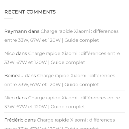
les
rapide
commentaire
chargeurs
sur
et…
OnePlus
Chargeur
chargeurs
RECENT COMMENTS
:
Rapide
souvent
Warp
Samsung
absents
Charge
:
&
Guide
SuperVOOC
Complet
Reymann
dans
Charge rapide Xiaomi : différences
2025
pour
entre 33W, 67W et 120W | Guide complet
Choisir
le
Meilleur
Chargeur
Nico
dans
Charge rapide Xiaomi : différences entre
33W, 67W et 120W | Guide complet
Boineau
dans
Charge rapide Xiaomi : différences
entre 33W, 67W et 120W | Guide complet
Nico
dans
Charge rapide Xiaomi : différences entre
33W, 67W et 120W | Guide complet
Frédéric
dans
Charge rapide Xiaomi : différences
entre 33W, 67W et 120W | Guide complet