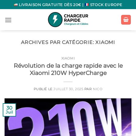
Passer
LIVRAISON GRATUITE DÈS 20€ |
STOCK EUROPE
au
contenu
ARCHIVES PAR CATÉGORIE:
XIAOMI
XIAOMI
Révolution de la charge rapide avec le
Xiaomi 210W HyperCharge
PUBLIÉ LE
JUILLET 30, 2025
PAR
NICO
30
Juil