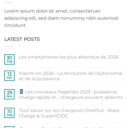
Lorem ipsum dolor sit amet, consectetuer
adipiscing elit, sed diam nonummy nibh euismod
tincidunt.
LATEST POSTS
Les smartphones les plus attendus de 2026
30
Mar
Aucun
commentaire
sur
Xiaomi en 2026 : La révolution de l’autonomie
12
Les
smartphones
Fév
et de la puissance
les
Aucun
plus
commentaire
attendus
Les nouveaux flagships 2025 : puissance,
sur
29
de
Xiaomi
2026
Nov
charge rapide et… chargeurs souvent absents
en
2026
Aucun
:
commentaire
Tout savoir sur les chargeurs OnePlus : Warp
La
sur
10
révolution
Sep
Charge & SuperVOOC
de
Les
l’autonomie
nouveaux
Aucun
et
flagships
commentaire