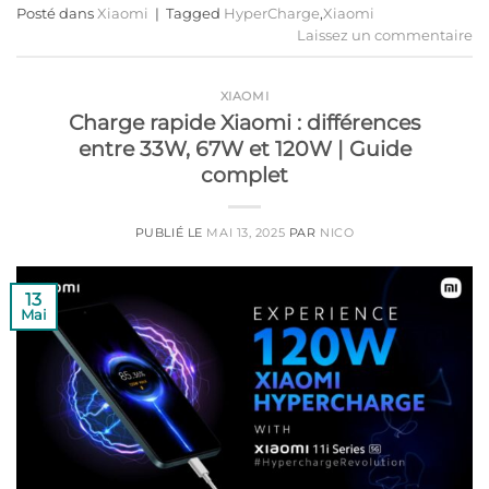
Posté dans
Xiaomi
|
Tagged
HyperCharge
,
Xiaomi
Laissez un commentaire
XIAOMI
Charge rapide Xiaomi : différences
entre 33W, 67W et 120W | Guide
complet
PUBLIÉ LE
MAI 13, 2025
PAR
NICO
13
Mai