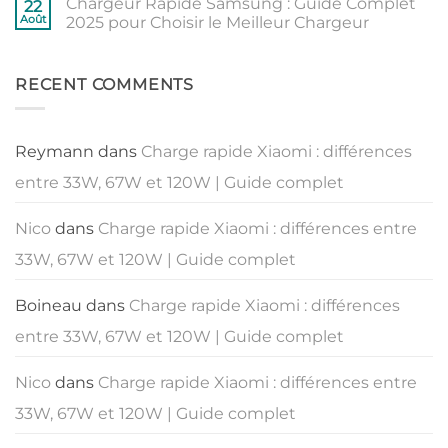
Chargeur Rapide Samsung : Guide Complet
de
sur
2025
22
la
Tout
:
Août
2025 pour Choisir le Meilleur Chargeur
puissance
savoir
puissance,
sur
charge
Aucun
les
rapide
commentaire
chargeurs
sur
et…
OnePlus
Chargeur
chargeurs
RECENT COMMENTS
:
Rapide
souvent
Warp
Samsung
absents
Charge
:
&
Guide
SuperVOOC
Complet
Reymann
dans
Charge rapide Xiaomi : différences
2025
pour
entre 33W, 67W et 120W | Guide complet
Choisir
le
Meilleur
Chargeur
Nico
dans
Charge rapide Xiaomi : différences entre
33W, 67W et 120W | Guide complet
Boineau
dans
Charge rapide Xiaomi : différences
entre 33W, 67W et 120W | Guide complet
Nico
dans
Charge rapide Xiaomi : différences entre
33W, 67W et 120W | Guide complet