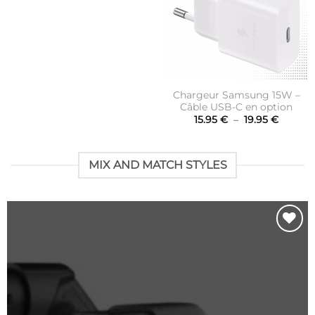
Chargeur Samsung 15W –
Câble USB-C en option
Plage
15.95
€
–
19.95
€
de
prix :
15.95 €
à
MIX AND MATCH STYLES
19.95 €
Ajouter
à la
liste
d’envies