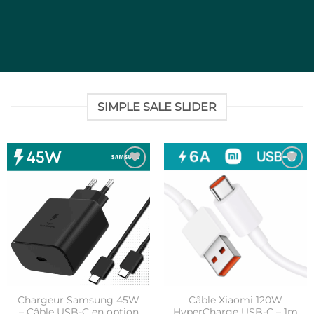
SIMPLE SALE SLIDER
Ajouter
Ajouter
à la liste
à la liste
d’envies
d’envies
Chargeur Samsung 45W
Câble Xiaomi 120W
– Câble USB-C en option
HyperCharge USB-C – 1m