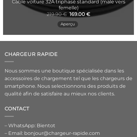
Câble voiture 32A triphasé standard (male vers
femelle)
Le
Le
219.90
€
169.00
€
prix
prix
initial
actuel
Aperçu
était :
est :
219.90 €.
169.00 €.
CHARGEUR RAPIDE
Nous sommes une boutique spécialisée dans les
accessoires de chargement tel que les chargeurs de
smartphone. Nous selectionnons des produits de
qualité afin de satisfaire au mieux nos clients.
CONTACT
– WhatsApp: Bientot
– Email: bonjour@chargeur-rapide.com